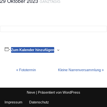
29 Oktober 2023
GANZTÄGIG
Zum Kalender hinzufügen
«
Fototermin
Kleine Narrenversammlung
»
Veranstaltung-
Navigation
Neve
| Präsentiert von
WordPress
Impressum
Datenschutz